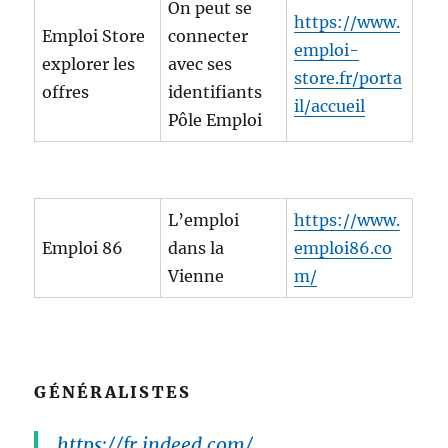
On peut se
https://www.
Emploi Store
connecter
emploi-
explorer les
avec ses
store.fr/porta
offres
identifiants
il/accueil
Pôle Emploi
L’emploi
https://www.
Emploi 86
dans la
emploi86.co
Vienne
m/
GÉNÉRALISTES
https://fr.indeed.com/