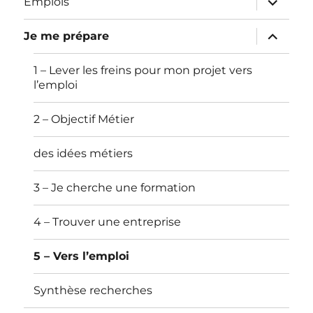
Emplois
le
sous-
menu
ouvrir
Je me prépare
le
sous-
menu
1 – Lever les freins pour mon projet vers
l’emploi
2 – Objectif Métier
des idées métiers
3 – Je cherche une formation
4 – Trouver une entreprise
5 – Vers l’emploi
Synthèse recherches