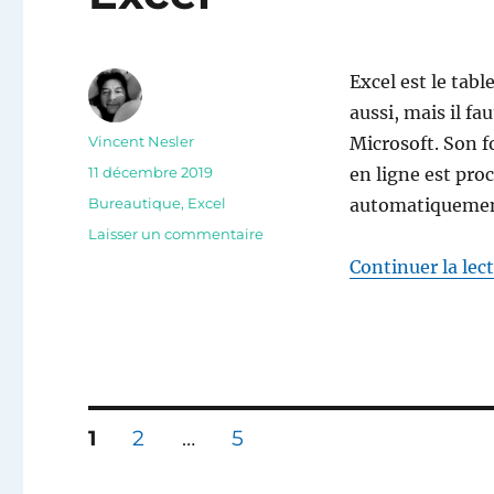
Excel est le tabl
aussi, mais il fa
Auteur
Vincent Nesler
Microsoft. Son 
Publié
11 décembre 2019
en ligne est proc
le
Catégories
Bureautique
,
Excel
automatiquemen
sur
Laisser un commentaire
Excel
Continuer la lec
Pagination
PAGE
PAGE
PAGE
1
2
…
5
des