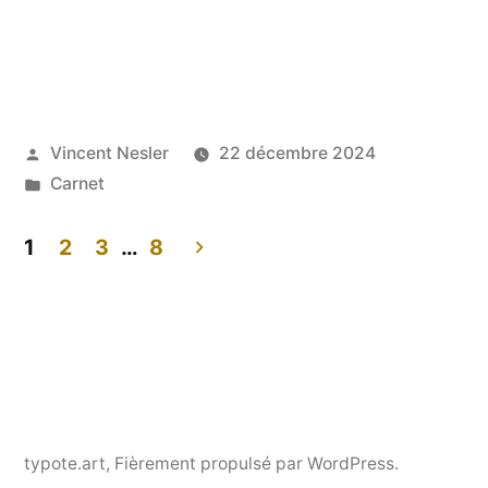
Publié
Vincent Nesler
22 décembre 2024
par
Publié
Carnet
dans
1
2
3
…
8
Pagination
des
publications
typote.art
,
Fièrement propulsé par WordPress.