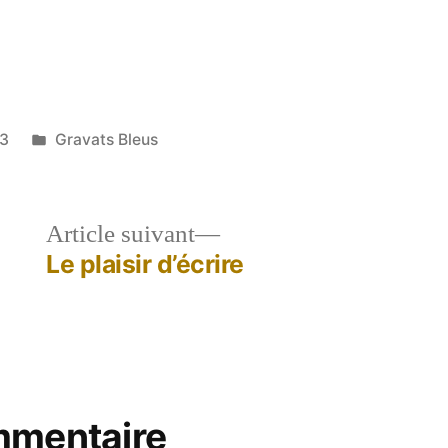
Publié
23
Gravats Bleus
dans
le
Article
Article suivant
dent :
suivant :
Le plaisir d’écrire
mmentaire