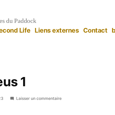
es du Paddock
econd Life
Liens externes
Contact
b
eus 1
sur
23
Laisser un commentaire
Gravats
Bleus