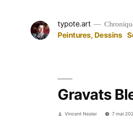
Aller
au
typote.art
Chroniqu
contenu
Peintures, Dessins
S
Gravats Bl
Publié
Vincent Nesler
7 mai 20
par