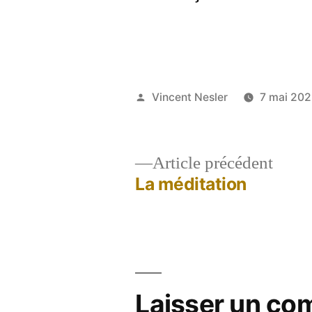
Publié
Vincent Nesler
7 mai 20
par
Artic
Article précédent
précé
La méditation
Navigation
de
l’article
Laisser un co